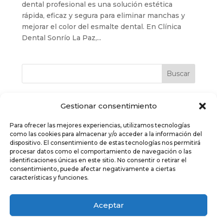
dental profesional es una solución estética
rápida, eficaz y segura para eliminar manchas y
mejorar el color del esmalte dental. En Clínica
Dental Sonrío La Paz,...
Buscar
Gestionar consentimiento
Últimos post
Para ofrecer las mejores experiencias, utilizamos tecnologías
como las cookies para almacenar y/o acceder a la información del
Tratamientos orofaciales en Logroño: salud,
dispositivo. El consentimiento de estas tecnologías nos permitirá
funcionalidad y armonía para tu sonrisa
procesar datos como el comportamiento de navegación o las
Bruxismo y tratamiento orofacial: una alianza
identificaciones únicas en este sitio. No consentir o retirar el
consentimiento, puede afectar negativamente a ciertas
clave para tu salud dental
características y funciones.
Escáner intraoral y odontología digital: precisión,
comodidad y una nueva forma de cuidar tu
Aceptar
sonrisa