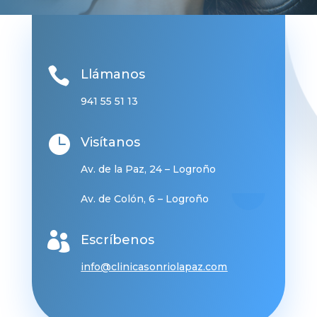

Llámanos
941 55 51 13

Visítanos
Av. de la Paz, 24 – Logroño
Av. de Colón, 6 – Logroño

Escríbenos
info@clinicasonriolapaz.com