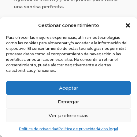
una sonrisa perfecta.
Recuerda que la cita no estará confirmada
Gestionar consentimiento
hasta que recibas un mensaje de confirmación
Para ofrecer las mejores experiencias, utilizamos tecnologías
de la clínica dental bien por teléfono o bien por
como las cookies para almacenar y/o acceder a la información del
correo electrónico. Gracias.
dispositivo. El consentimiento de estas tecnologías nos permitirá
procesar datos como el comportamiento de navegación o las
identificaciones únicas en este sitio. No consentir o retirar el
consentimiento, puede afectar negativamente a ciertas
características y funciones.
Aceptar
Denegar
Ver preferencias
¿En qué podemos ayudarte?
Política de privacidad
Política de privacidad
Aviso legal