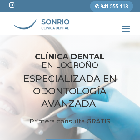
✆ 941 555 113
CLÍNICA DENTAL
EN LOGROÑO
ESPECIALIZADA EN
ODONTOLOGÍA
AVANZADA
Primera consulta GRATIS